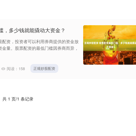
门槛，多少钱就能撬动大资金？
股配资，投资者可以利用券商提供的资金放
资金量。股票配资的最低门槛因券商而异，
阅读：
158
正规炒股配资
共 1 页/1 条记录