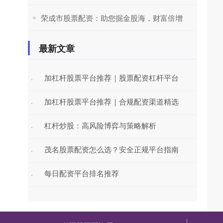
​荣成市股票配资：助您掘金股海，财富倍增
最新文章
加杠杆股票平台推荐｜股票配资杠杆平台
·
加杠杆股票平台推荐｜合规配资渠道精选
·
杠杆炒股：高风险博弈与策略解析
·
茂名股票配资怎么选？安全正规平台指南
·
每日配资平台排名推荐
·