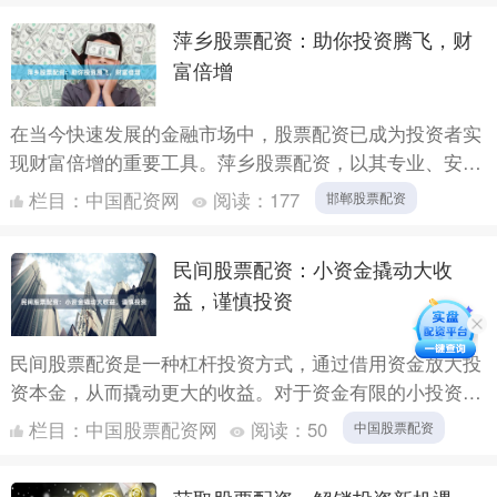
萍乡股票配资：助你投资腾飞，财
富倍增
在当今快速发展的金融市场中，股票配资已成为投资者实
现财富倍增的重要工具。萍乡股票配资，以其专业、安
全、便捷的服务，为投资者提供杠杆资金，助力其投资腾
栏目：
中国配资网
阅读：
177
邯郸股票配资
飞。 萍乡股....
民间股票配资：小资金撬动大收
益，谨慎投资
民间股票配资是一种杠杆投资方式，通过借用资金放大投
资本金，从而撬动更大的收益。对于资金有限的小投资者
来说，配资可以提供一个快速增值的机会。 配资的原理
栏目：
中国股票配资网
阅读：
50
中国股票配资
很简单，投....