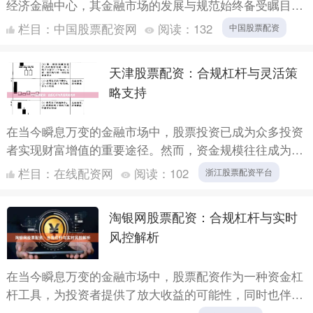
经济金融中心，其金融市场的发展与规范始终备受瞩目。
其中，股票配资业务作为连接投资者需求与市场流动性的
栏目：
中国股票配资网
阅读：
132
中国股票配资
桥梁，其运....
天津股票配资：合规杠杆与灵活策
略支持
在当今瞬息万变的金融市场中，股票投资已成为众多投资
者实现财富增值的重要途径。然而，资金规模往往成为制
约投资者把握市场机遇的关键因素。在此背景下，股票配
栏目：
在线配资网
阅读：
102
浙江股票配资平台
资作为一种....
淘银网股票配资：合规杠杆与实时
风控解析
在当今瞬息万变的金融市场中，股票配资作为一种资金杠
杆工具，为投资者提供了放大收益的可能性，同时也伴随
着不容忽视的风险。淘银网作为这一领域的参与者，其运