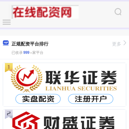
正规配资平台排行
更多
已收录
999
+家平台