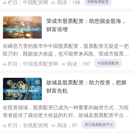
栏目：
中国配资网
阅读：
106
邯郸股票配资
作模式，尤....
荣成市股票配资：助您掘金股海，
财富倍增
在瞬息万变的股市中中国股票配资，股票配资无疑是一把
双刃剑，既能放大收益，也可能带来风险。荣成市股票配
资平台应运而生，为投资者提供专业、安全的配资服务，
栏目：
中国股票配资网
阅读：
197
中国股票配资
助您掘金股....
故城县股票配资：助力投资，把握
财富先机
在投资领域，股票配资已成为一种重要的融资方式，为投
资者提供了撬动更大收益的杠杆。故城县股票配资平台应
运而生，为当地投资者提供了便捷、专业的配资服务。
栏目：
在线配资网
阅读：
97
浙江股票配资平台
故城县股票....