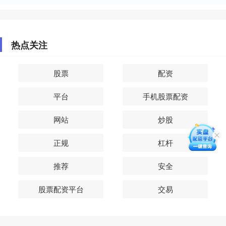
热点关注
股票
配资
平台
手机股票配资
网站
炒股
正规
杠杆
推荐
安全
股票配资平台
交易