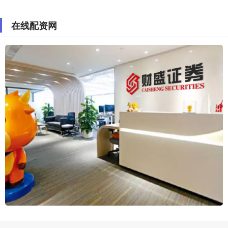
在线配资网