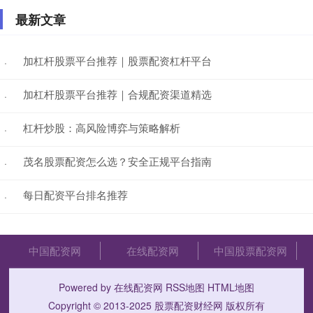
最新文章
加杠杆股票平台推荐｜股票配资杠杆平台
·
加杠杆股票平台推荐｜合规配资渠道精选
·
杠杆炒股：高风险博弈与策略解析
·
茂名股票配资怎么选？安全正规平台指南
·
每日配资平台排名推荐
·
中国配资网
在线配资网
中国股票配资网
Powered by
在线配资网
RSS地图
HTML地图
Copyright
© 2013-2025
股票配资财经网
版权所有