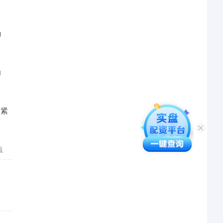
确
为
、紧
点