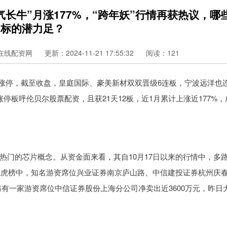
人气长牛”月涨177%，“跨年妖”行情再获热议，哪
标的潜力足？
在线配资网
更新：2024-11-21 17:55:32
阅读：121
再获涨停，截至收盘，皇庭国际、豪美新材双双晋级6连板，宁波远洋也
停板呼伦贝尔股票配资，且获21天12板，近1月累计上涨近177%，
热门的芯片概念。从资金面来看，其自10月17日以来的行情中，多
的龙虎榜中，知名游资席位兴业证券南京庐山路、中信建投证券杭州庆
，另有一家游资席位中信证券股份上海分公司净卖出近3600万元，昨日