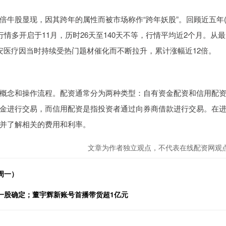
牛股显现，因其跨年的属性而被市场称作“跨年妖股”。回顾近五年(
涨行情多开启于11月，历时26天至140天不等，行情平均近2个月。从
安医疗因当时持续受热门题材催化而不断拉升，累计涨幅近12倍。
概念和操作流程。配资通常分为两种类型：自有资金配资和信用配
金进行交易，而信用配资是指投资者通过向券商借款进行交易。在
并了解相关的费用和利率。
文章为作者独立观点，不代表在线配资网观
周一）
第一股确定；董宇辉新账号首播带货超1亿元