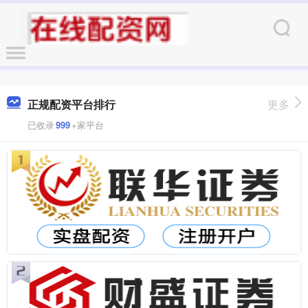
正规配资平台排行
更多
已收录
999
+家平台