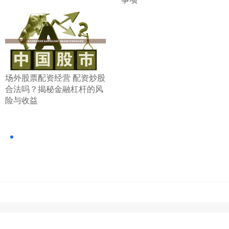
​场外股票配资经营 配资炒股
合法吗？揭秘金融杠杆的风
险与收益