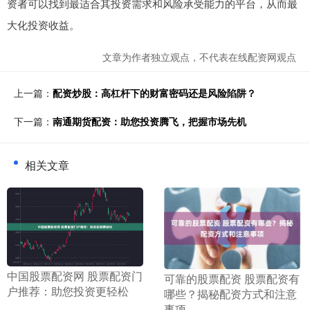
资者可以找到最适合其投资需求和风险承受能力的平台，从而最
大化投资收益。
文章为作者独立观点，不代表在线配资网观点
上一篇：
配资炒股：高杠杆下的财富密码还是风险陷阱？
下一篇：
南通期货配资：助您投资腾飞，把握市场先机
相关文章
​中国股票配资网 股票配资门
​可靠的股票配资 股票配资有
户推荐：助您投资更轻松
哪些？揭秘配资方式和注意
事项