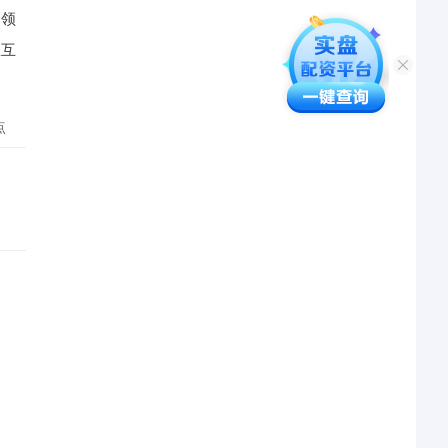
民领
星互
点