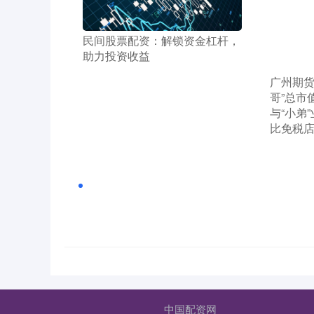
​民间股票配资：解锁资金杠杆，
助力投资收益
​广州期
哥”总市
与“小弟
比免税
中国配资网